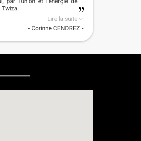
i, par l'union et l'énergie de
à Twiza.
Lire la suite
Corinne CENDREZ