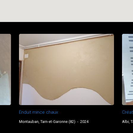
Enduit mince chaux
Créat
Montauban, Tarn-et-Garonne (82)
-
2024
Albi, T