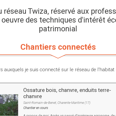
réseau Twiza, réservé aux profess
 oeuvre des techniques d'intérêt éc
patrimonial
Chantiers connectés
rs auxquels je suis connecté sur le réseau de l'habita
Ossature bois, chanvre, enduits terre-
chanvre
Saint-Romain-de-Benet, Charente-Maritime (17)
Chantier en cours
A propos de moi :Après un passé d’ingénieure agronome, de s