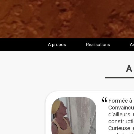
A propos
Réalisations
Av
A
Formée à 
Convaincue
d'ailleurs
constructi
Curieuse 